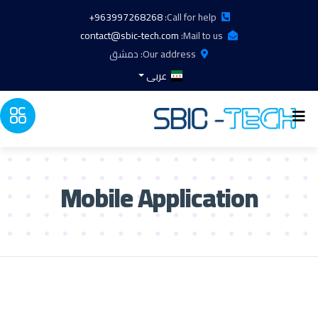
963997268268+
Call for help:
contact@sbic-tech.com
Mail to us:
Our address:
دمشق
عربى
Mobile Application