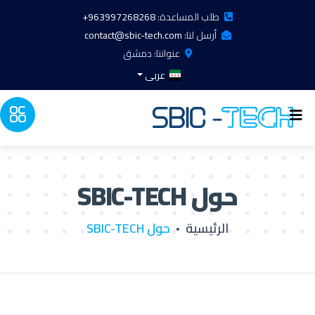
طلب المساعدة:
963997268268+
أرسل لنا:
contact@sbic-tech.com
عنواننا:
دمشق
عربى
حول SBIC-TECH
الرئيسية
حول SBIC-TECH